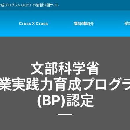
プログラム GEIOT の情報公開サイト
Cross X Cross
講師陣紹介
受
文部科学省
業実践力育成
プログ
(BP)認定