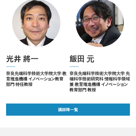
光井 將一
飯田 元
教
奈良先端科学技術大学院大学 教
奈良先端科学技術大学院大学 先
育推進機構 イノベーション教育
端科学技術研究科 情報科学領域
部門 特任教授
兼 教育推進機構 イノベーション
教育部門 教授
講師陣一覧